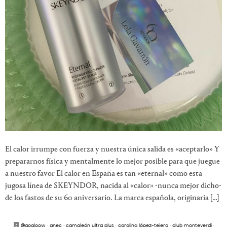
El calor irrumpe con fuerza y nuestra única salida es «aceptarlo» Y
prepararnos física y mentalmente lo mejor posible para que juegue
a nuestro favor El calor en España es tan «eternal» como esta
jugosa línea de SKEYNDOR, nacida al «calor» -nunca mejor dicho-
de los fastos de su 60 aniversario. La marca española, originaria […]
@gogloow
·
anec
·
camaleón ultra plus
·
carolina lópez-tejero
·
club monteverdi
·