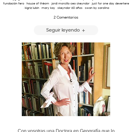
fundación fero
·
house of thèom
·
jordi morcillo ceo skeyndor
·
just for one day devertere
·
kigriz lubin
·
mary kay
·
skeyndor 60 años
·
swan by carolina
2 Comentarios
Seguir leyendo
Con vosotras una Doctora en Geografía que lo