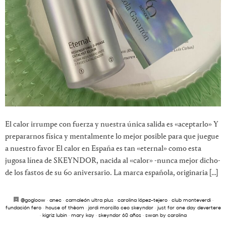
El calor irrumpe con fuerza y nuestra única salida es «aceptarlo» Y
prepararnos física y mentalmente lo mejor posible para que juegue
a nuestro favor El calor en España es tan «eternal» como esta
jugosa línea de SKEYNDOR, nacida al «calor» -nunca mejor dicho-
de los fastos de su 60 aniversario. La marca española, originaria […]
@gogloow
·
anec
·
camaleón ultra plus
·
carolina lópez-tejero
·
club monteverdi
·
fundación fero
·
house of thèom
·
jordi morcillo ceo skeyndor
·
just for one day devertere
·
kigriz lubin
·
mary kay
·
skeyndor 60 años
·
swan by carolina