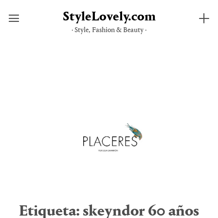
StyleLovely.com
· Style, Fashion & Beauty ·
Saltar
al
contenido
Etiqueta:
skeyndor 60 años