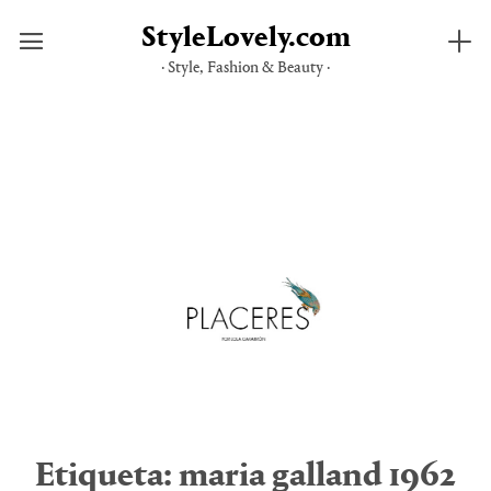
StyleLovely.com
· Style, Fashion & Beauty ·
Saltar
al
contenido
Etiqueta:
maria galland 1962