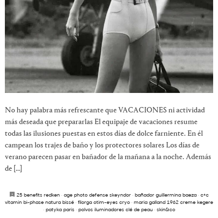
No hay palabra más refrescante que VACACIONES ni actividad
más deseada que prepararlas El equipaje de vacaciones resume
todas las ilusiones puestas en estos días de dolce farniente. En él
campean los trajes de baño y los protectores solares Los días de
verano parecen pasar en bañador de la mañana a la noche. Además
de […]
25 benefits redken
·
age photo defense skeyndor
·
bañador guillermina baeza
·
c+c
vitamin bi-phase natura bissé
·
filorga otim-eyes cryo
·
maria galland 1962 creme kegere
·
patyka paris
·
polvos iluminadores clé de peau
·
skin&co