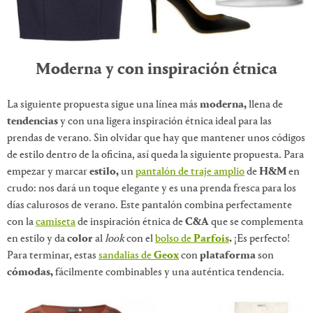
Moderna y con inspiración étnica
La siguiente propuesta sigue una línea más
moderna,
llena de
tendencias
y con una ligera inspiración étnica ideal para las
prendas de verano. Sin olvidar que hay que mantener unos códigos
de estilo dentro de la oficina, así queda la siguiente propuesta. Para
empezar y marcar
estilo,
un
pantalón de traje amplio
de
H&M
en
crudo: nos dará un toque elegante y es una prenda fresca para los
días calurosos de verano. Este pantalón combina perfectamente
con la
camiseta
de inspiración étnica de
C&A
que se complementa
en estilo y da
color
al
look
con el
bolso de
Parfois
.
¡Es perfecto!
Para terminar, estas
sandalias de
Geox
con
plataforma
son
cómodas,
fácilmente combinables y una auténtica tendencia.