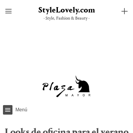
StyleLovely.com
· Style, Fashion & Beauty ·
Saltar
al
contenido
Menú
Looks de oficina para el verano