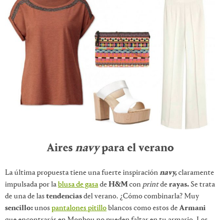
Aires
navy
para el verano
La última propuesta tiene una fuerte inspiración
navy,
claramente
impulsada por la
blusa de gasa
de
H&M
con
print
de
rayas.
Se trata
de una de las
tendencias
del verano. ¿Cómo combinarla? Muy
sencillo:
unos
pantalones pitillo
blancos como estos de
Armani
que encontrarás en Monbou no pueden faltar en tu armario. Los