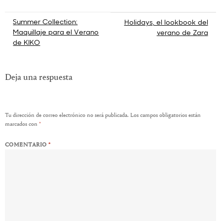
Navegación
Summer Collection:
Holidays, el lookbook del
Maquillaje para el Verano
verano de Zara
de
de KIKO
entradas
Deja una respuesta
Tu dirección de correo electrónico no será publicada.
Los campos obligatorios están
marcados con
*
COMENTARIO
*