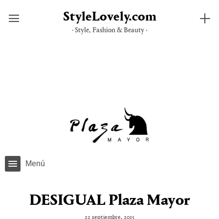
StyleLovely.com
· Style, Fashion & Beauty ·
Saltar
al
contenido
Menú
DESIGUAL Plaza Mayor
22 septiembre, 2015