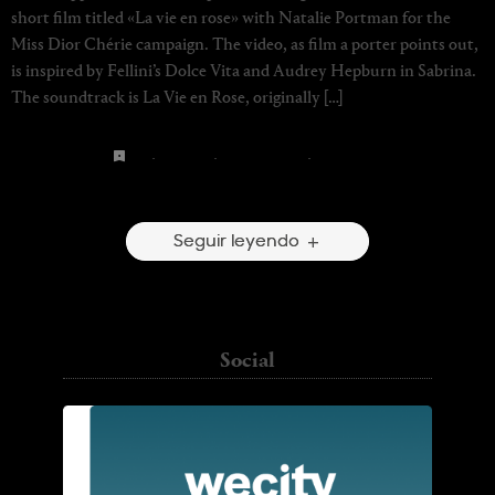
short film titled «La vie en rose» with Natalie Portman for the
Miss Dior Chérie campaign. The video, as film a porter points out,
is inspired by Fellini’s Dolce Vita and Audrey Hepburn in Sabrina.
The soundtrack is La Vie en Rose, originally […]
dior
·
making of
·
natalie portman
·
sofia coppola
10 Comentarios
Seguir leyendo
blogmissatlaplaya@gmail.com
Social