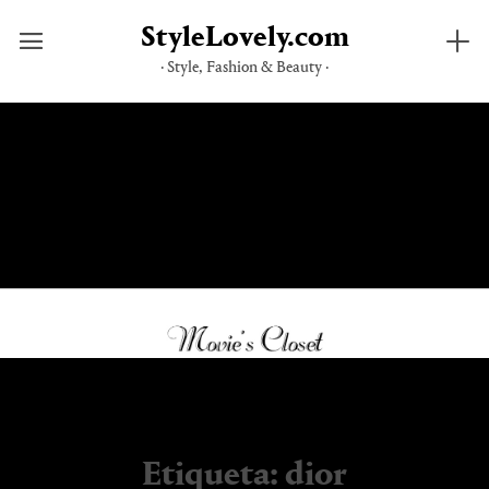
StyleLovely.com
· Style, Fashion & Beauty ·
Saltar
al
contenido
Etiqueta:
dior