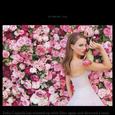
Portman for Miss Dior Chérie
26 marzo, 2013
Sofia Coppola has teamed up with Dior again and directed a mini