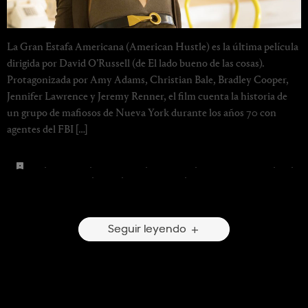
La Gran Estafa Americana (American Hustle) es la última película
dirigida por David O’Russell (de El lado bueno de las cosas).
Protagonizada por Amy Adams, Christian Bale, Bradley Cooper,
Jennifer Lawrence y Jeremy Renner, el film cuenta la historia de
un grupo de mafiosos de Nueva York durante los años 70 con
agentes del FBI […]
1970
·
amy adams
·
bradley cooper
·
christian bale
·
diane von furstenberg
·
dior
·
gucci
·
halston
·
jennifer lawrence
·
jeremy renner
2 Comentarios
Seguir leyendo
Sofia Coppola and Natalie