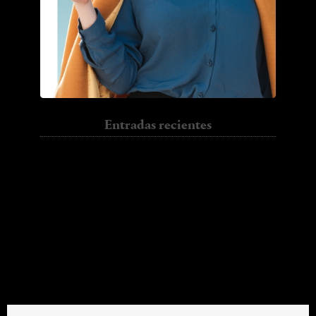
Entradas recientes
El vestuario medieval de ‘La Princesa
Prometida’
‘Maléfica’: vestir a la villana más famosa de
Disney, por Anna B. Sheppard
‘True Detective’: entrevista con Jenny Eagan,
diseñadora del vestuario
Oscars 2014: Las películas nominadas a Mejor
Vestuario
Harrison Ford