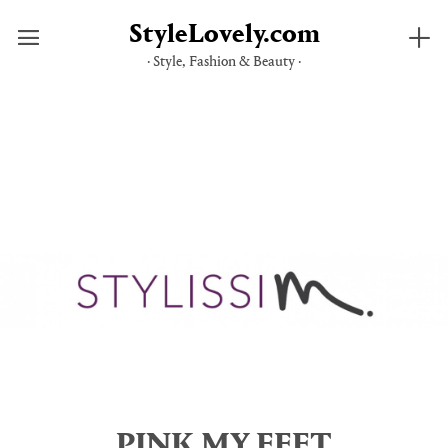
StyleLovely.com
· Style, Fashion & Beauty ·
Saltar
al
contenido
PINK MY FEET