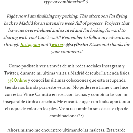
type of combination? :)
Right now I am finalizing my packing. This afternoon I’m flying
back to Madrid for an intensive week full of projects. Projects that
have me overwhelmed and excited and I’m looking forward to
sharing with you! Can´t wait!! Remember to follow my adventures
through
Instagram
and T
witter
:
@stylissim
Kisses and thanks for
your comments!
Como pudisteis ver a través de mis redes sociales Instagram y
Twitter, durante mi última visita a Madrid descubrí la tienda física
338Online
y conocí las últimas colecciones que esta estupenda
tienda nos brinda para este verano. No pude resistirme y me hice
con estas Vince Camuto en rosa con tachas y combinarlas con mi
inseparable túnica de zebra. Me encanta jugar con looks aportando
el toque de color en los pies. Vosotras también sois de este tipo de
combinaciones? :)
Ahora mismo me encuentro ultimando las maletas. Esta tarde