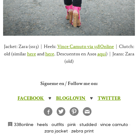
Jacket: Zara (ss13) | Heels:
Vince Camuto via 338Online
| Clutch:
old (similar
here
and
here
. Descuentos en Asos
aquí
) | Jeans: Zara
(old)
Sígueme en / Follow me on:
FACEBOOK
♥
BLOGLOVIN
♥
TWITTER
338online
·
heels
·
outfits
·
pink
·
studded
·
vince camuto
·
zara jacket
·
zebra print