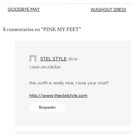
Navegación
GOODBYE MAY
WASHOUT DRESS
de
entradas
8 comentarios en “
PINK MY FEET
”
STEL STYLE
dice:
3 junio, 2013 a las 8:02
this outfit is really nice, I love your coat!!
http://www.thestelstyle.com
Responder