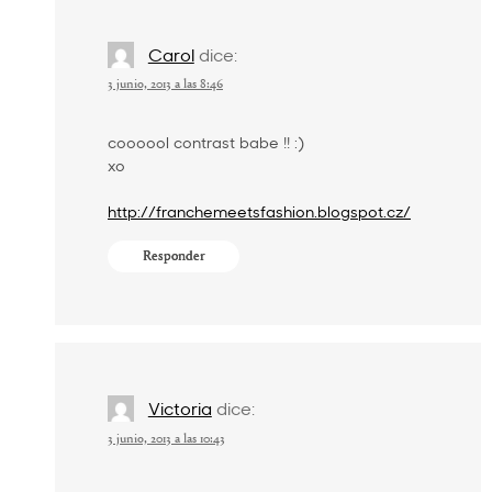
Carol
dice:
3 junio, 2013 a las 8:46
coooool contrast babe !! :)
xo
http://franchemeetsfashion.blogspot.cz/
Responder
Victoria
dice:
3 junio, 2013 a las 10:43