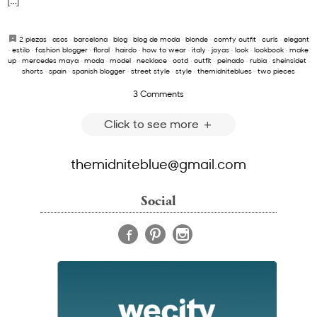
[…]
2 piezas
·
asos
·
barcelona
·
blog
·
blog de moda
·
blonde
·
comfy outfit
·
curls
·
elegant
·
estilo
·
fashion blogger
·
floral
·
hairdo
·
how to wear
·
italy
·
joyas
·
look
·
lookbook
·
make
up
·
mercedes maya
·
moda
·
model
·
necklace
·
ootd
·
outfit
·
peinado
·
rubia
·
sheinsidet
·
shorts
·
spain
·
spanish blogger
·
street style
·
style
·
themidniteblues
·
two pieces
3 Comments
Click to see more
themidniteblue@gmail.com
Social