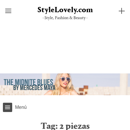
StyleLovely.com
· Style, Fashion & Beauty ·
Skip
to
content
Menú
Tag:
2 piezas