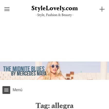
StyleLovely.com
· Style, Fashion & Beauty ·
Skip
to
content
Menú
Tag:
allegra