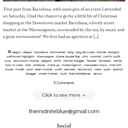
First post from Barcelona, with some pics of an event I attended
on Saturday. I had the chance to go for a little bit of Christmas
shopping at the Downtown market Barcelona, a lovely street
market at the Maremagnum, surrounded by the sea, by music and
a great environment! We first had an aperitivo at […]
alegra
·
allegra
·
barcelona
·
bcnmarket
·
blog
·
blog de moda
·
blonde
·
bologna
·
californian highlights
·
champagne
·
chane double flap
·
chic
·
cocktail
·
comfy outfit
·
curls
·
downtown market
·
elegant
·
estilo
·
fashion blogger
·
fecbek
·
feckbeck
·
hairdo
·
how to wear
·
look
·
lookbook
·
make up
·
maremagnum
·
mercedes maya
·
midi skirt
·
moda
·
model
·
ootd
·
open market
·
outfit
·
peinado
·
restaurant
·
rubia
·
spain
·
spanish
blogger
·
street market
·
style
·
themidniteblues
·
zerouv
5 Comments
Click to see more
themidniteblue@gmail.com
Social