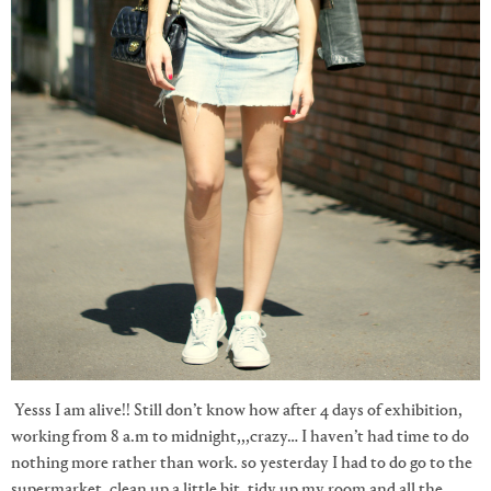
Yesss I am alive!! Still don’t know how after 4 days of exhibition,
working from 8 a.m to midnight,,,crazy… I haven’t had time to do
nothing more rather than work. so yesterday I had to do go to the
supermarket, clean up a little bit, tidy up my room and all the