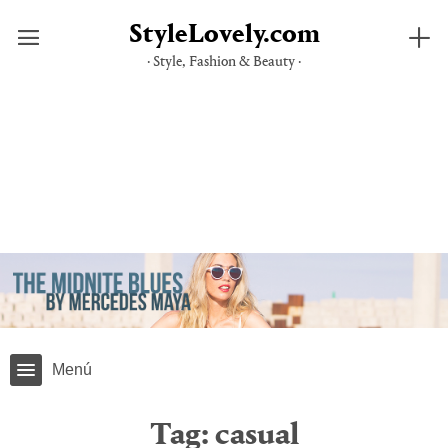
StyleLovely.com
· Style, Fashion & Beauty ·
Skip
to
content
Menú
Tag:
casual