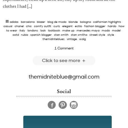
clothes I had […]
adidas
·
barcelona
·
blazer
·
blog de moda
·
blonde
·
bologna
·
californian highlights
·
casual
·
chanel
·
chic
·
comfy outfit
·
curls
·
elegant
·
estilo
·
fashion blogger
·
hairdo
·
how
to wear
·
italy
·
londons
·
look
·
lookbook
·
make up
·
mercedes maya
·
moda
·
model
·
ootd
·
rubia
·
spanish blogger
·
stan smith
·
stan smitha
·
street style
·
style
·
themidniteblues
·
vintage
·
walg
1 Comment
Click to see more
themidniteblue@gmail.com
Social