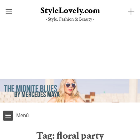
StyleLovely.com
· Style, Fashion & Beauty ·
Skip
to
content
Menú
Tag:
floral party