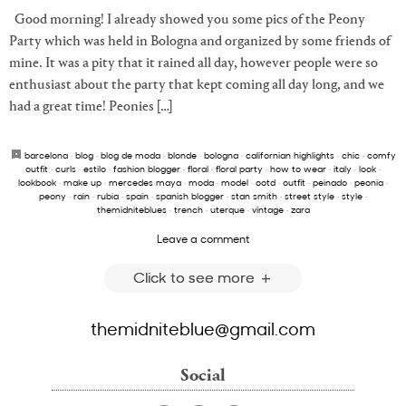
Good morning! I already showed you some pics of the Peony
Party which was held in Bologna and organized by some friends of
mine. It was a pity that it rained all day, however people were so
enthusiast about the party that kept coming all day long, and we
had a great time! Peonies […]
barcelona
·
blog
·
blog de moda
·
blonde
·
bologna
·
californian highlights
·
chic
·
comfy
outfit
·
curls
·
estilo
·
fashion blogger
·
floral
·
floral party
·
how to wear
·
italy
·
look
·
lookbook
·
make up
·
mercedes maya
·
moda
·
model
·
ootd
·
outfit
·
peinado
·
peonia
·
peony
·
rain
·
rubia
·
spain
·
spanish blogger
·
stan smith
·
street style
·
style
·
themidniteblues
·
trench
·
uterque
·
vintage
·
zara
Leave a comment
Click to see more
themidniteblue@gmail.com
Social