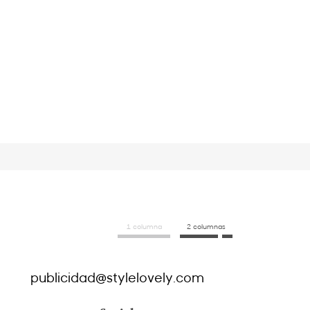
1 columna
2 columnas
publicidad@stylelovely.com