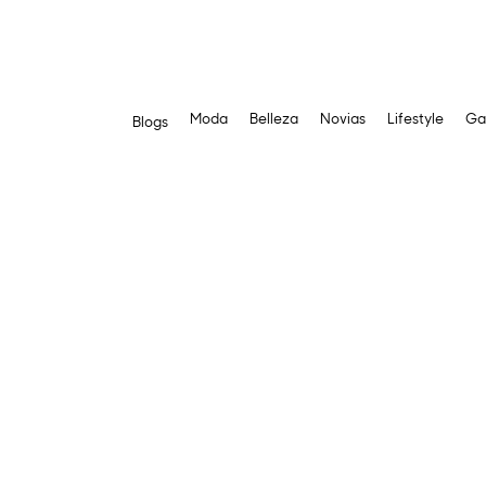
Moda
Belleza
Novias
Lifestyle
Ga
Blogs
Saltar
al
contenido