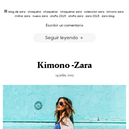
blog de zara
·
chaqueta
·
chaquetas
·
chaquetas zara
·
coleccion zara
·
kimono zara
·
militar zara
·
nuevo zara
·
otoño 2015
·
otoño zara
·
zara 2015
·
zara blog
Escribir un comentario
Seguir leyendo
Kimono -Zara
14 julio, 2015