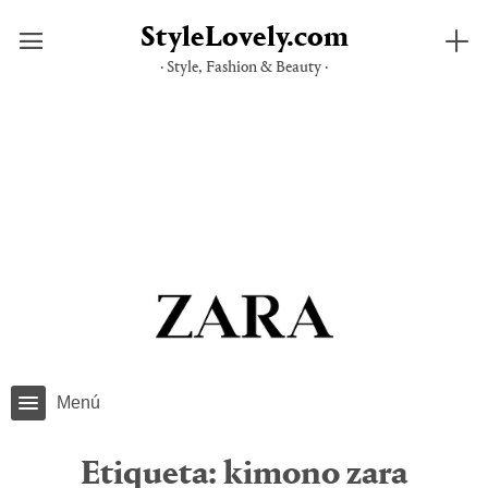
StyleLovely.com
· Style, Fashion & Beauty ·
Saltar
al
contenido
Menú
Etiqueta:
kimono zara