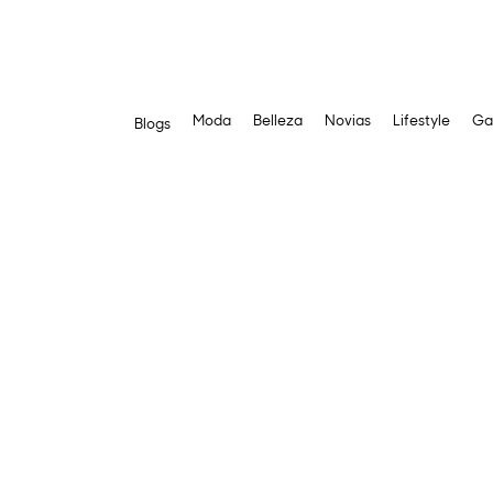
Moda
Belleza
Novias
Lifestyle
Ga
Blogs
Saltar
al
contenido