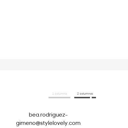
1 columna
2 columnas
bea.rodriguez-
gimeno@stylelovely.com