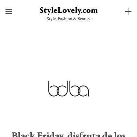
StyleLovely.com
· Style, Fashion & Beauty ·
Saltar
al
contenido
Black Friday, disfruta de los