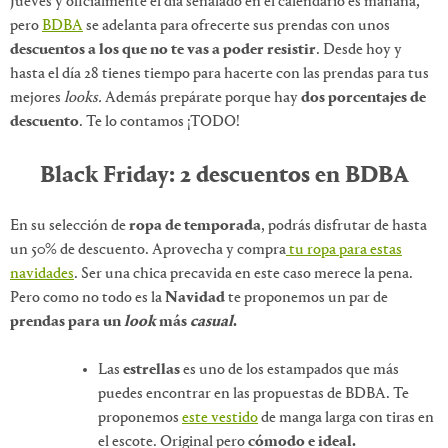
Jueves y oficialmente el día señalado en el calendario es mañana,
pero
BDBA
se adelanta para ofrecerte sus prendas con unos
descuentos a los que no te vas a poder resistir
. Desde hoy y
hasta el día 28 tienes tiempo para hacerte con las prendas para tus
mejores
looks.
Además prepárate porque hay
dos porcentajes de
descuento
. Te lo contamos ¡TODO!
Black Friday: 2 descuentos en BDBA
En su selección de
ropa de temporada
, podrás disfrutar de hasta
un 50% de descuento. Aprovecha y compra
tu ropa para estas
navidades
. Ser una chica precavida en este caso merece la pena.
Pero como no todo es la
Navidad
te proponemos un par de
prendas para un
look
más
casual
.
Las
estrellas
es uno de los estampados que más
puedes encontrar en las propuestas de BDBA. Te
proponemos
este vestido
de manga larga con tiras en
el escote. Original pero
cómodo e ideal.