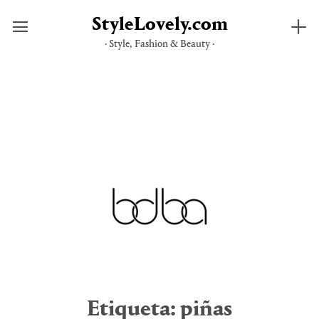
StyleLovely.com
· Style, Fashion & Beauty ·
Saltar
al
contenido
Etiqueta:
piñas