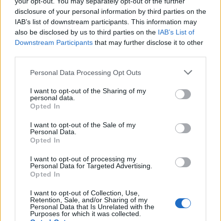
obviamente) sobre el ayuno intermitente.
your opt-out. You may separately opt-out of the further
disclosure of your personal information by third parties on the
IAB’s list of downstream participants. This information may
¿Qué es el ayuno intermitente?
also be disclosed by us to third parties on the
IAB’s List of
Downstream Participants
that may further disclose it to other
El ayuno intermitente, como su propio nombre indica,
third parties.
consiste básicamente en pasar entre unas 12 y 24 horas sin
comer, permitiéndose beber agua, café o té. Más allá de una
Personal Data Processing Opt Outs
tendencia de salud o una «dieta» (como mucha gente piensa)
I want to opt-out of the Sharing of my
el ayuno es un aliado natural que se ha utilizado a lo largo de
personal data.
Opted In
la historia como un método eficaz para sanar tanto cuerpo
como mente.
I want to opt-out of the Sale of my
Personal Data.
Opted In
I want to opt-out of processing my
Personal Data for Targeted Advertising.
Opted In
I want to opt-out of Collection, Use,
Retention, Sale, and/or Sharing of my
Personal Data that Is Unrelated with the
Purposes for which it was collected.