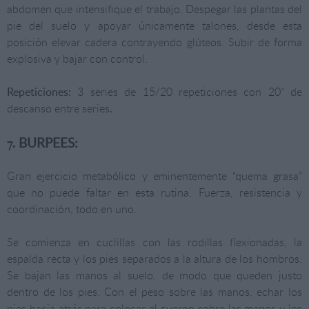
abdomen que intensifique el trabajo. Despegar las plantas del
pie del suelo y apoyar únicamente talones, desde esta
posición elevar cadera contrayendo glúteos. Subir de forma
explosiva y bajar con control.
Repeticiones:
3 series de 15/20 repeticiones con 20” de
descanso entre series
.
BURPEES:
7.
Gran ejercicio metabólico y eminentemente “quema grasa”
que no puede faltar en esta rutina. Fuerza, resistencia y
coordinación, todo en uno.
Se comienza en cuclillas con las rodillas flexionadas, la
espalda recta y los pies separados a la altura de los hombros.
Se bajan las manos al suelo, de modo que queden justo
dentro de los pies. Con el peso sobre las manos, echar los
pies hacia atrás para colocar el cuerpo sobre las manos y los