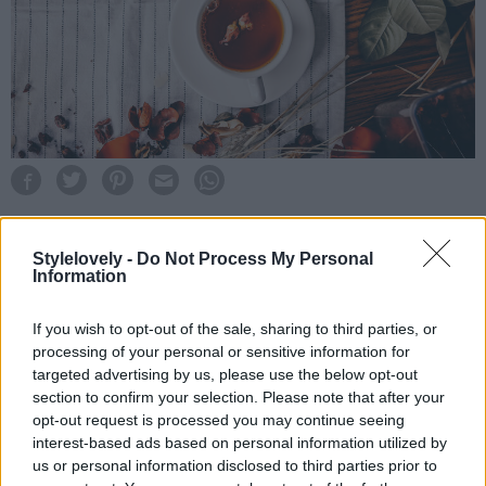
¿Qué pasaría si, en vez de hacer cinco digestiones al día,
Stylelovely -
Do Not Process My Personal
optáramos por un ayuno intermitente? Esta es una de las
Information
cuestiones más planteadas (sobre todo en los últimos años)
dentro del mundo de la salud y la nutrición. Como toda
If you wish to opt-out of the sale, sharing to third parties, or
processing of your personal or sensitive information for
pregunta planteada, esta sobre el ayuno intermitente genera
targeted advertising by us, please use the below opt-out
debate y confrontación de opiniones muy diferentes. Como
section to confirm your selection. Please note that after your
debe ser, antes de seguir cualquier tipo de «dieta» o conducta
opt-out request is processed you may continue seeing
alimenticia, debes consultar a los expertos pero, aún así,
interest-based ads based on personal information utilized by
queremos contarte todo lo que sabemos (de la mano de ellos,
us or personal information disclosed to third parties prior to