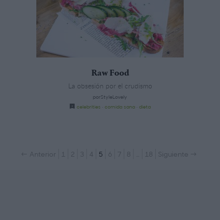
Raw Food
La obsesión por el crudismo
porStyleLovely
celebrities
·
comida sana
·
dieta
← Anterior
1
2
3
4
5
6
7
8
…
18
Siguiente →