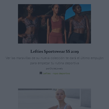
Lefties Sportswear SS 2019
Ver las maravillas de su nueva colección te dará el último empujón
para empezar tu rutina deportiva
porStyleLovely
Lefties
·
ropa deportiva