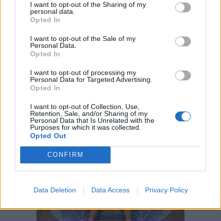
I want to opt-out of the Sharing of my
personal data.
Opted In
I want to opt-out of the Sale of my
Personal Data.
Opted In
I want to opt-out of processing my
Personal Data for Targeted Advertising.
Deporte y estilo sí pueden ir de la mano
Opted In
La nueva colección natural SLOW de indi&cold inspirada en el yoga y
en el slowlife es la clara prueba de ello
I want to opt-out of Collection, Use,
Retention, Sale, and/or Sharing of my
porStyleLovely
Personal Data that Is Unrelated with the
Purposes for which it was collected.
Indi & Cold
·
yoga
Opted Out
CONFIRM
Data Deletion
Data Access
Privacy Policy