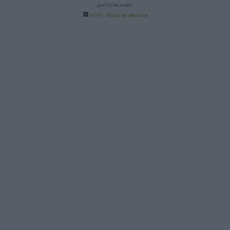
porStyleLovely
H&M
·
Ropa de deporte