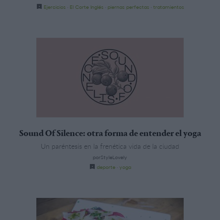
Ejercicios
·
El Corte Inglés
·
piernas perfectas
·
tratamientos
Sound Of Silence: otra forma de entender el yoga
Un paréntesis en la frenética vida de la ciudad
porStyleLovely
deporte
·
yoga