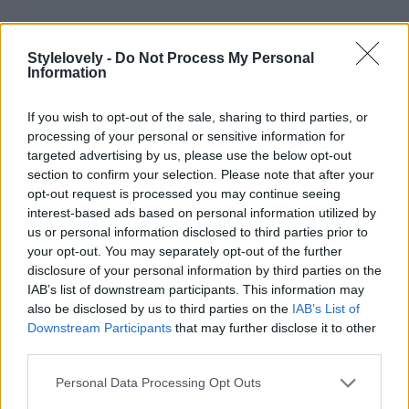
Stylelovely -
Do Not Process My Personal
Information
If you wish to opt-out of the sale, sharing to third parties, or
processing of your personal or sensitive information for
targeted advertising by us, please use the below opt-out
section to confirm your selection. Please note that after your
opt-out request is processed you may continue seeing
interest-based ads based on personal information utilized by
¿Te cuesta la vida ir al gym? Espera a ver la colección de
us or personal information disclosed to third parties prior to
otoño de Oysho
your opt-out. You may separately opt-out of the further
Solo por estrenarla vas a sentir la necesidad de hacer deporte. ¡De
disclosure of your personal information by third parties on the
nada!
IAB’s list of downstream participants. This information may
also be disclosed by us to third parties on the
IAB’s List of
porStyleLovely
Downstream Participants
that may further disclose it to other
gym
·
oysho
·
Ropa de deporte
third parties.
Personal Data Processing Opt Outs