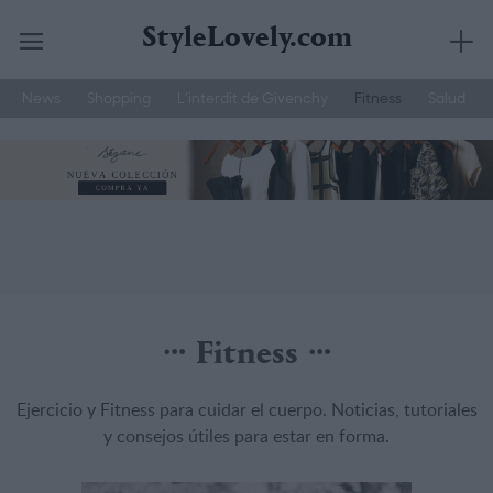
StyleLovely.com
News
Shopping
L’interdit de Givenchy
Fitness
Salud
Saltar
YSL
Hemos Probado
Belleza Hombre
al
contenido
Fitness
Ejercicio y Fitness para cuidar el cuerpo. Noticias, tutoriales
y consejos útiles para estar en forma.