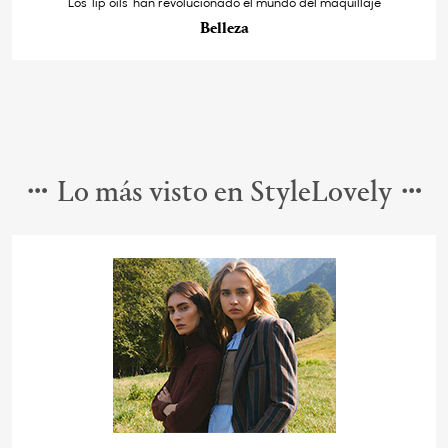
Los ‘lip oils’ han revolucionado el mundo del maquillaje
Belleza
Lo más visto en StyleLovely