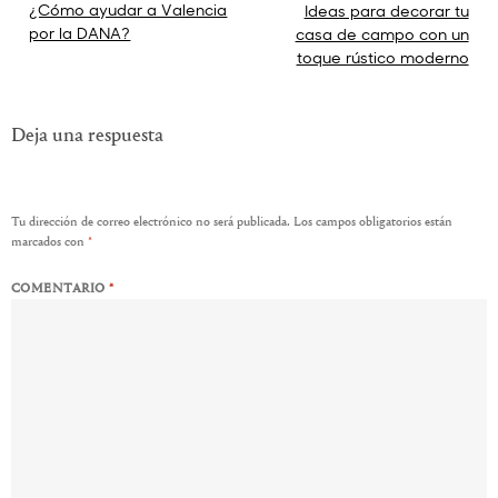
Navegación
¿Cómo ayudar a Valencia
Ideas para decorar tu
por la DANA?
casa de campo con un
de
toque rústico moderno
entradas
Deja una respuesta
Tu dirección de correo electrónico no será publicada.
Los campos obligatorios están
marcados con
*
COMENTARIO
*