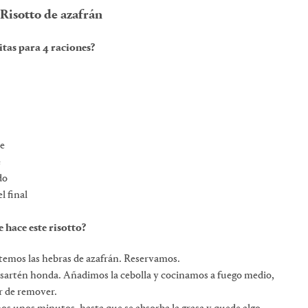
Risotto de azafrán
itas para 4 raciones?
te
e
do
l final
 hace este risotto?
temos las hebras de azafrán. Reservamos.
 sartén honda. Añadimos la cebolla y cocinamos a fuego medio,
r de remover.