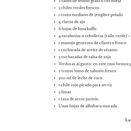
2 tallos de lemon grass o citronela
3 chiles verdes frescos
1 trozo mediano de jengibre pelado
4 clavos de ajo
6 hojas de lima kaffir
4 escalonias o cebolletas (tallo verde) +
1 manojo generoso de cilantro fresco
1 cucharada de aceite de sésamo
3 cucharadas de salsa de soja
Verduras al gusto: en este caso hemos 
2 trozos lomo de salmón fresco
300 ml de leche de coco
1 chile rojo picado para servir
3 limas
1 taza de arroz jazmín
Unas hojas de albahaca morada
La