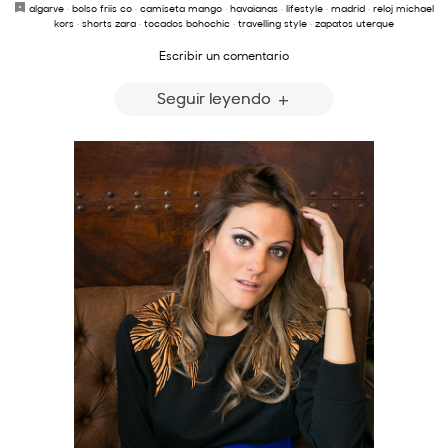
algarve
·
bolso friis co
·
camiseta mango
·
havaianas
·
lifestyle
·
madrid
·
reloj michael
kors
·
shorts zara
·
tocados bohochic
·
travelling style
·
zapatos uterque
Escribir un comentario
Seguir leyendo