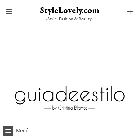
StyleLovely.com
· Style, Fashion & Beauty ·
Saltar
al
contenido
Menú