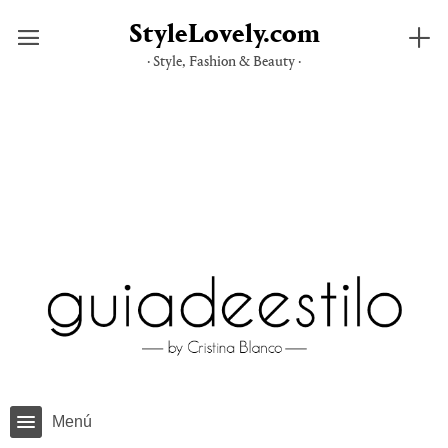
StyleLovely.com
· Style, Fashion & Beauty ·
Saltar
al
contenido
Menú