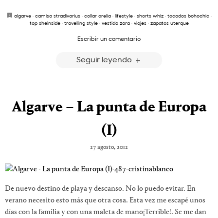
algarve
·
camisa stradivarius
·
collar orelia
·
lifestyle
·
shorts whiz
·
tocados bohochic
·
top sheinside
·
travelling style
·
vestido zara
·
viajes
·
zapatos uterque
Escribir un comentario
Seguir leyendo
Algarve – La punta de Europa
(I)
27 agosto, 2012
De nuevo destino de playa y descanso. No lo puedo evitar. En
verano necesito esto más que otra cosa. Esta vez me escapé unos
días con la familia y con una maleta de mano¡Terrible!. Se me dan