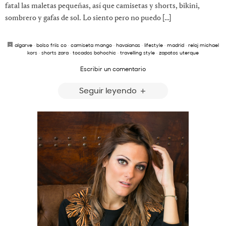
fatal las maletas pequeñas, así que camisetas y shorts, bikini,
sombrero y gafas de sol. Lo siento pero no puedo […]
algarve
·
bolso friis co
·
camiseta mango
·
havaianas
·
lifestyle
·
madrid
·
reloj michael
kors
·
shorts zara
·
tocados bohochic
·
travelling style
·
zapatos uterque
Escribir un comentario
Seguir leyendo