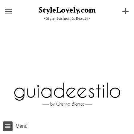
StyleLovely.com
· Style, Fashion & Beauty ·
Saltar
al
contenido
Menú