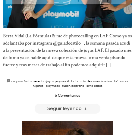
Berta Vidal (La Fórmula) & me de photocalling en LAF Como ya os
adelantaba por instagram @guiadeestilo_ , la semana pasada acudí
a la presentación de la nueva colección de joyas LAF. El pasado més
de Junio ya os hablé aquí de que esta nueva firma venía pisando
fuerte y tras meses de trabajo al fin podemos adquirir […]
amparo fochs
·
events
·
joyas playmobil
·
la formula de comunicacion
·
laf
·
oscar
higares
·
playmobil
·
ruben bejarano
·
silvia casas
6 Comentarios
Seguir leyendo