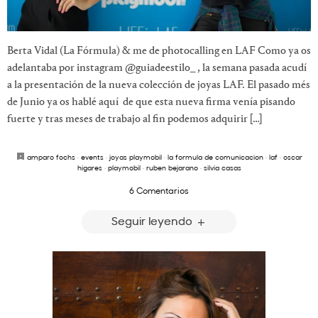
Berta Vidal (La Fórmula) & me de photocalling en LAF Como ya os
adelantaba por instagram @guiadeestilo_ , la semana pasada acudí
a la presentación de la nueva colección de joyas LAF. El pasado més
de Junio ya os hablé aquí de que esta nueva firma venía pisando
fuerte y tras meses de trabajo al fin podemos adquirir […]
amparo fochs
·
events
·
joyas playmobil
·
la formula de comunicacion
·
laf
·
oscar
higares
·
playmobil
·
ruben bejarano
·
silvia casas
6 Comentarios
Seguir leyendo