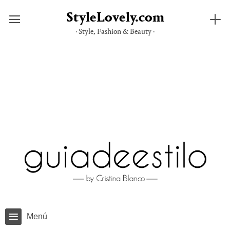
StyleLovely.com
· Style, Fashion & Beauty ·
Saltar
al
contenido
Menú