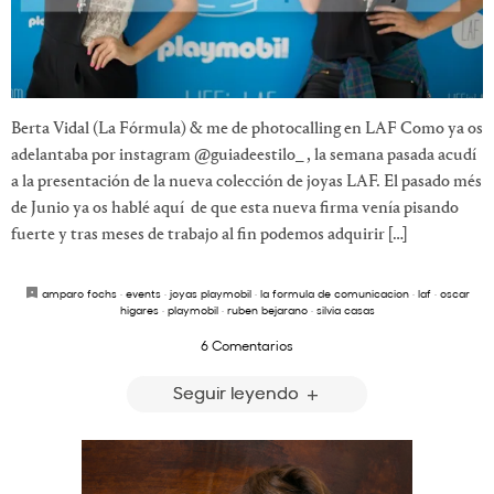
Berta Vidal (La Fórmula) & me de photocalling en LAF Como ya os
adelantaba por instagram @guiadeestilo_ , la semana pasada acudí
a la presentación de la nueva colección de joyas LAF. El pasado més
de Junio ya os hablé aquí de que esta nueva firma venía pisando
fuerte y tras meses de trabajo al fin podemos adquirir […]
amparo fochs
·
events
·
joyas playmobil
·
la formula de comunicacion
·
laf
·
oscar
higares
·
playmobil
·
ruben bejarano
·
silvia casas
6 Comentarios
Seguir leyendo