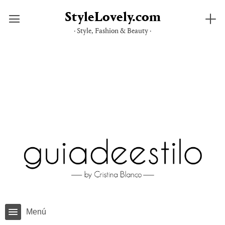
StyleLovely.com
· Style, Fashion & Beauty ·
Saltar
al
contenido
Menú