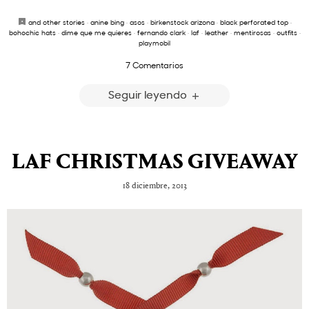
and other stories
·
anine bing
·
asos
·
birkenstock arizona
·
black perforated top
·
bohochic hats
·
dime que me quieres
·
fernando clark
·
laf
·
leather
·
mentirosas
·
outfits
·
playmobil
7 Comentarios
Seguir leyendo
LAF CHRISTMAS GIVEAWAY
18 diciembre, 2013