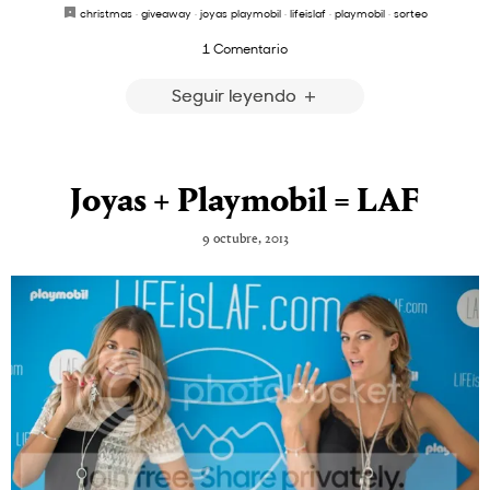
christmas
·
giveaway
·
joyas playmobil
·
lifeislaf
·
playmobil
·
sorteo
1 Comentario
Seguir leyendo
Joyas + Playmobil = LAF
9 octubre, 2013