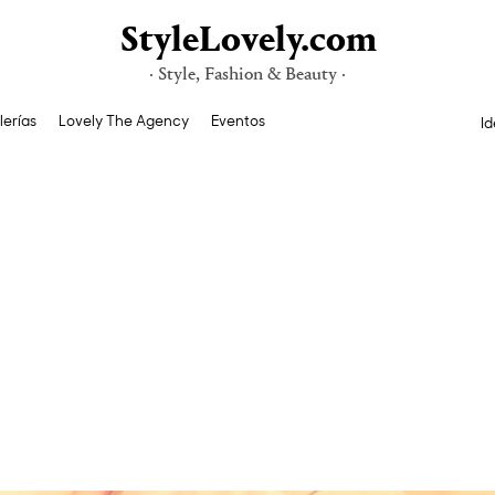
StyleLovely.com
· Style, Fashion & Beauty ·
lerías
Lovely The Agency
Eventos
Id