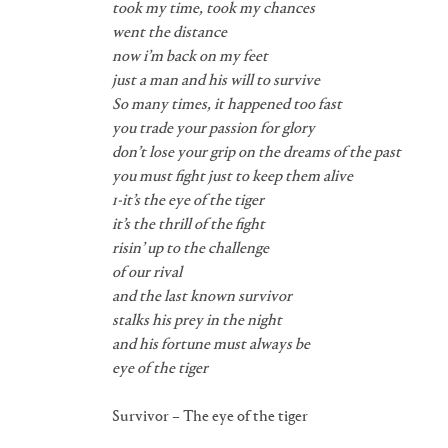
took my time, took my chances
went the distance
now i’m back on my feet
just a man and his will to survive
So many times, it happened too fast
you trade your passion for glory
don’t lose your grip on the dreams of the past
you must fight just to keep them alive
1-it’s the eye of the tiger
it’s the thrill of the fight
risin’ up to the challenge
of our rival
and the last known survivor
stalks his prey in the night
and his fortune must always be
eye of the tiger
Survivor – The eye of the tiger