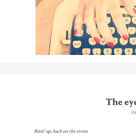
The eye
4
Risin’ up, back on the street