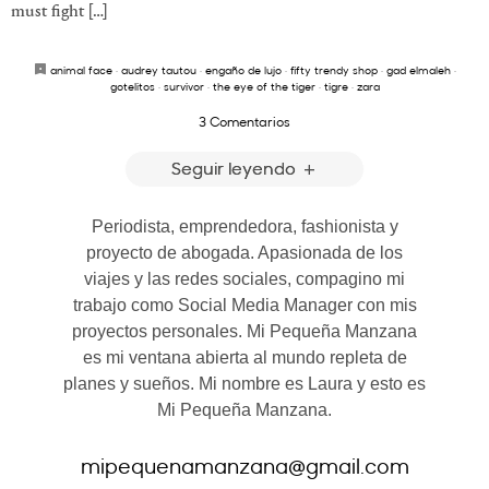
must fight […]
animal face
·
audrey tautou
·
engaño de lujo
·
fifty trendy shop
·
gad elmaleh
·
gotelitos
·
survivor
·
the eye of the tiger
·
tigre
·
zara
3 Comentarios
Seguir leyendo
Periodista, emprendedora, fashionista y
proyecto de abogada. Apasionada de los
viajes y las redes sociales, compagino mi
trabajo como Social Media Manager con mis
proyectos personales. Mi Pequeña Manzana
es mi ventana abierta al mundo repleta de
planes y sueños. Mi nombre es Laura y esto es
Mi Pequeña Manzana.
mipequenamanzana@gmail.com