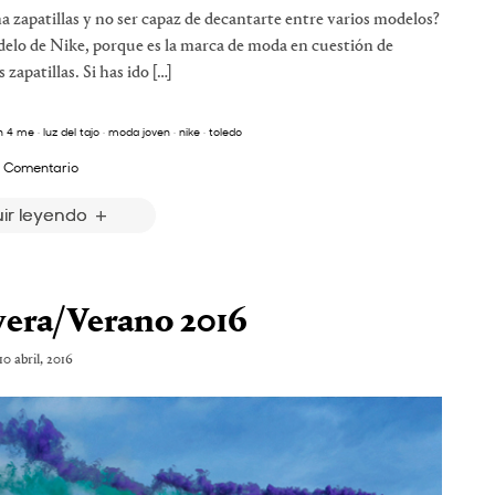
a zapatillas y no ser capaz de decantarte entre varios modelos?
elo de Nike, porque es la marca de moda en cuestión de
apatillas. Si has ido […]
n 4 me
·
luz del tajo
·
moda joven
·
nike
·
toledo
 Comentario
ir leyendo
vera/Verano 2016
10 abril, 2016