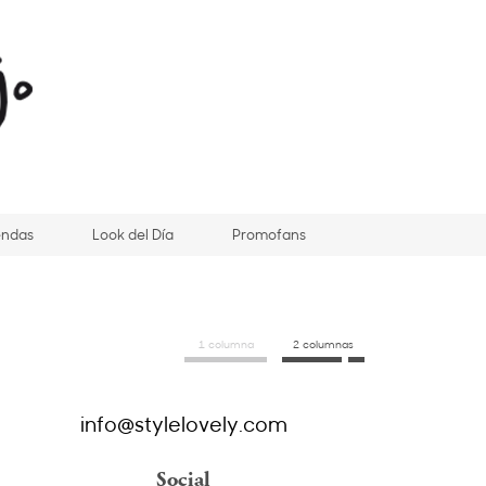
endas
Look del Día
Promofans
1 columna
2 columnas
info@stylelovely.com
Social