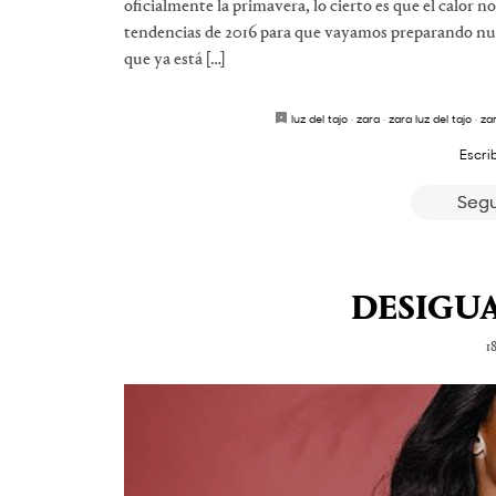
oficialmente la primavera, lo cierto es que el calor n
tendencias de 2016 para que vayamos preparando nue
que ya está […]
luz del tajo
·
zara
·
zara luz del tajo
·
za
Escri
Segu
DESIGUAL
1