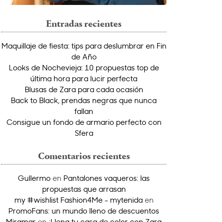
Entradas recientes
Maquillaje de fiesta: tips para deslumbrar en Fin
de Año
Looks de Nochevieja: 10 propuestas top de
última hora para lucir perfecta
Blusas de Zara para cada ocasión
Back to Black, prendas negras que nunca
fallan
Consigue un fondo de armario perfecto con
Sfera
Comentarios recientes
Gullermo
en
Pantalones vaqueros: las
propuestas que arrasan
my #wishlist Fashion4Me - mytenida
en
PromoFans: un mundo lleno de descuentos
Miramar
en
¡Llena tu casa de color con Zara