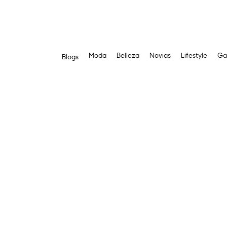
Moda
Belleza
Novias
Lifestyle
Ga
Blogs
Saltar
al
contenido