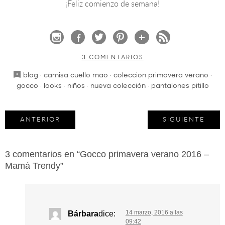
¡Feliz comienzo de semana!
3 COMENTARIOS
blog
·
camisa cuello mao
·
coleccion primavera verano
·
gocco
·
looks
·
niños
·
nueva colección
·
pantalones pitillo
ANTERIOR
SIGUIENTE
3 comentarios en “
Gocco primavera verano 2016 –
Mamá Trendy
”
14 marzo, 2016 a las
Bárbara
dice:
09:42