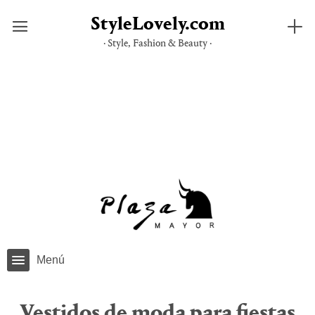
StyleLovely.com
· Style, Fashion & Beauty ·
Saltar
al
contenido
Menú
Vestidos de moda para fiestas