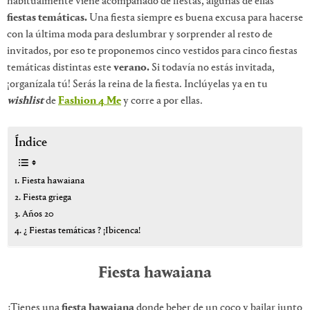
habitualmente viene acompañado de fiestas, algunas de ellas
fiestas temáticas.
Una fiesta siempre es buena excusa para hacerse
con la última moda para deslumbrar y sorprender al resto de
invitados, por eso te proponemos cinco vestidos para cinco fiestas
temáticas distintas este
verano.
Si todavía no estás invitada,
¡organízala tú! Serás la reina de la fiesta. Inclúyelas ya en tu
wishlist
de
Fashion 4 Me
y corre a por ellas.
Índice
Fiesta hawaiana
Fiesta griega
Años 20
¿ Fiestas temáticas ? ¡Ibicenca!
Fiesta hawaiana
¿Tienes una
fiesta hawaiana
donde beber de un coco y bailar junto