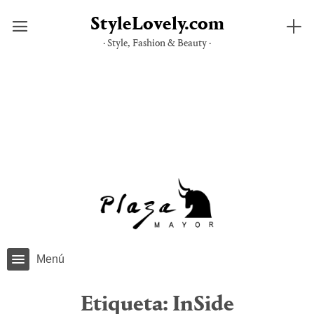
StyleLovely.com
· Style, Fashion & Beauty ·
Saltar
al
contenido
Menú
Etiqueta:
InSide