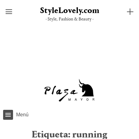
StyleLovely.com
· Style, Fashion & Beauty ·
Saltar
al
contenido
Menú
Etiqueta:
running