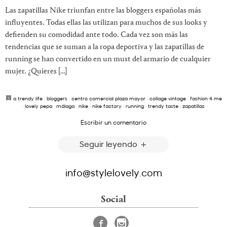
Las zapatillas Nike triunfan entre las bloggers españolas más
influyentes. Todas ellas las utilizan para muchos de sus looks y
defienden su comodidad ante todo. Cada vez son más las
tendencias que se suman a la ropa deportiva y las zapatillas de
running se han convertido en un must del armario de cualquier
mujer. ¿Quieres […]
a trendy life
·
bloggers
·
centro comercial plaza mayor
·
collage vintage
·
fashion 4 me
·
lovely pepa
·
málaga
·
nike
·
nike factory
·
running
·
trendy taste
·
zapatillas
Escribir un comentario
Seguir leyendo
info@stylelovely.com
Social