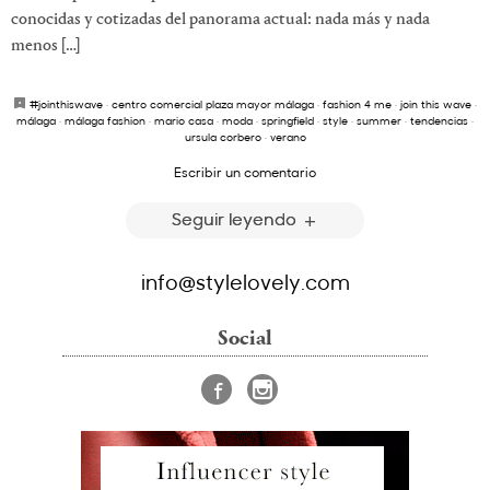
conocidas y cotizadas del panorama actual: nada más y nada
menos […]
#jointhiswave
·
centro comercial plaza mayor málaga
·
fashion 4 me
·
join this wave
·
málaga
·
málaga fashion
·
mario casa
·
moda
·
springfield
·
style
·
summer
·
tendencias
·
ursula corbero
·
verano
Escribir un comentario
Seguir leyendo
info@stylelovely.com
Social