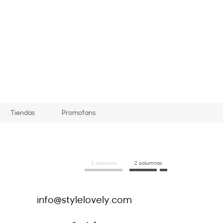
Tiendas
Promofans
1 columna
2 columnas
info@stylelovely.com