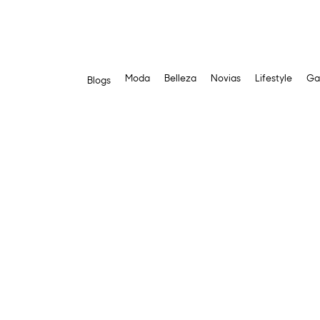
Moda
Belleza
Novias
Lifestyle
Ga
Blogs
Saltar
al
contenido