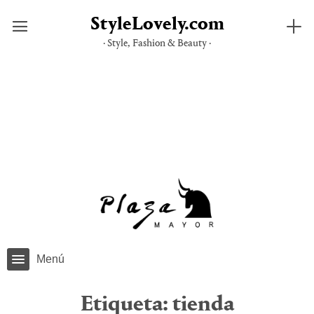
StyleLovely.com
· Style, Fashion & Beauty ·
Saltar
al
contenido
Menú
Etiqueta:
tienda