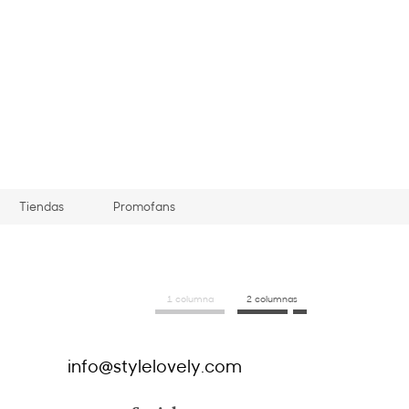
Tiendas
Promofans
1 columna
2 columnas
info@stylelovely.com