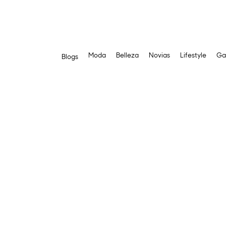
Moda
Belleza
Novias
Lifestyle
Ga
Blogs
Saltar
al
contenido