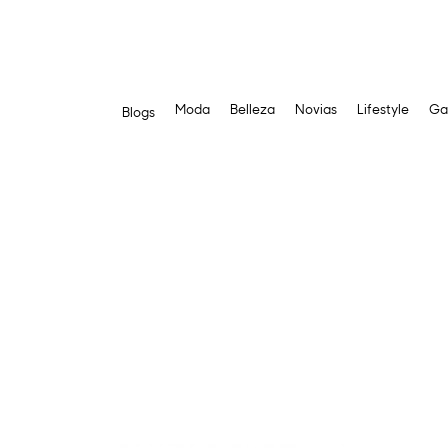
Moda
Belleza
Novias
Lifestyle
Ga
Blogs
Saltar
al
contenido