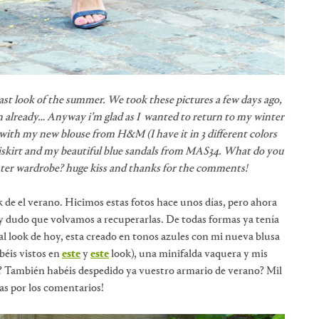
ast look of the summer. We took these pictures a few days ago,
 already… Anyway i’m glad as I wanted to return to my winter
s with my new blouse from H&M (I have it in 3 different colors
skirt and my beautiful blue sandals from MAS34. What do you
nter wardrobe? huge kiss and thanks for the comments!
k de el verano. Hicimos estas fotos hace unos días, pero ahora
 dudo que volvamos a recuperarlas. De todas formas ya tenía
 al look de hoy, esta creado en tonos azules con mi nueva blusa
béis vistos en
este
y
este
look), una minifalda vaquera y mis
? También habéis despedido ya vuestro armario de verano? Mil
ias por los comentarios!