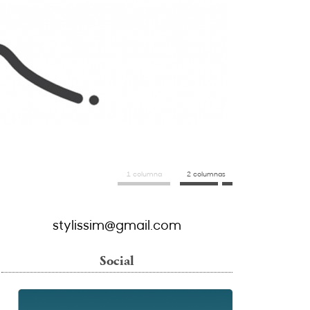
1 columna
2 columnas
stylissim@gmail.com
Social