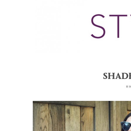
SHADE
11 