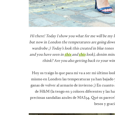
Hi there! Today I show you what for me will be my l
but now in London the temperatures are going down
wardrobe ;) Today’s look this created in blue tone
and you have seen in
this
and
this
look), denim mini
think? Are you also getting back to your wi
Hoy os traigo lo que para mi va a ser mi último loo
mismo en Londres las temperaturas ya han bajado y
ganas de volver al armario de invierno ;) En cuanto
de H&M (la tengo en 3 colores diferentes y las ha
preciosas sandalias azules de MAS34. Qué os parece
besos y grac