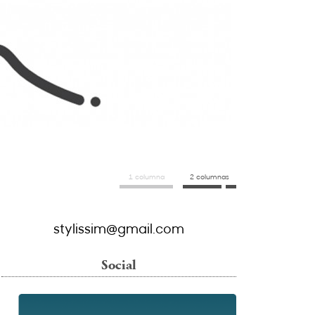
1 columna
2 columnas
stylissim@gmail.com
Social