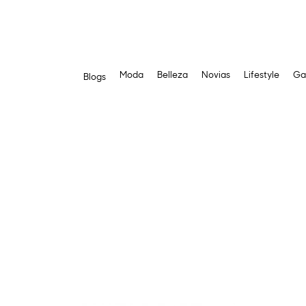
Moda
Belleza
Novias
Lifestyle
Ga
Blogs
Saltar
al
contenido