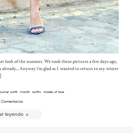
ast look of the summer. We took these pictures a few days ago,
 already… Anyway i’m glad as I wanted to return to my winter
]
 sumer outfit
·
mas34
·
outfits
·
shades of blue
 Comentarios
ir leyendo