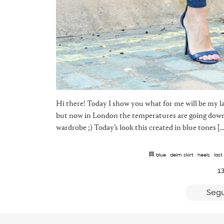
Hi there! Today I show you what for me will be my l
but now in London the temperatures are going down
wardrobe ;) Today’s look this created in blue tones […
blue
·
deim skirt
·
heels
·
last
13
Segu