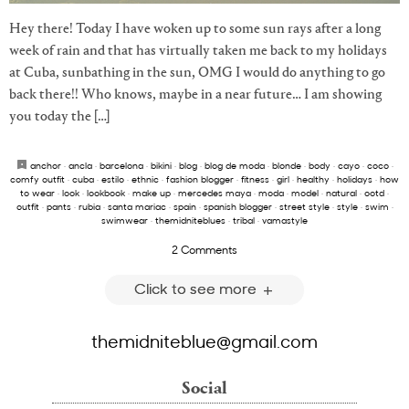
Hey there! Today I have woken up to some sun rays after a long
week of rain and that has virtually taken me back to my holidays
at Cuba, sunbathing in the sun, OMG I would do anything to go
back there!! Who knows, maybe in a near future… I am showing
you today the […]
anchor
·
ancla
·
barcelona
·
bikini
·
blog
·
blog de moda
·
blonde
·
body
·
cayo
·
coco
·
comfy outfit
·
cuba
·
estilo
·
ethnic
·
fashion blogger
·
fitness
·
girl
·
healthy
·
holidays
·
how
to wear
·
look
·
lookbook
·
make up
·
mercedes maya
·
moda
·
model
·
natural
·
ootd
·
outfit
·
pants
·
rubia
·
santa mariac
·
spain
·
spanish blogger
·
street style
·
style
·
swim
·
swimwear
·
themidniteblues
·
tribal
·
vamastyle
2 Comments
Click to see more
themidniteblue@gmail.com
Social