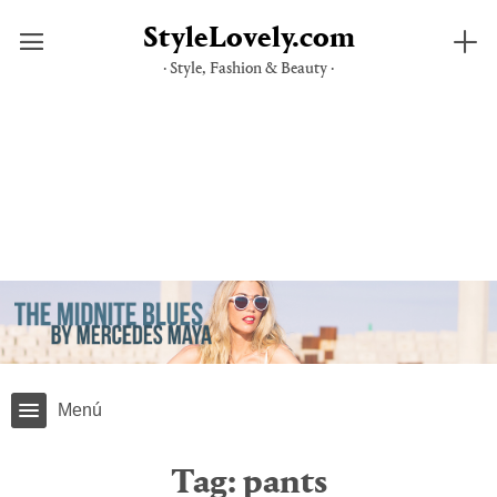
StyleLovely.com
· Style, Fashion & Beauty ·
Skip
to
content
Menú
Tag:
pants