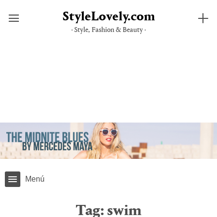
StyleLovely.com
· Style, Fashion & Beauty ·
Skip
to
content
Menú
Tag:
swim