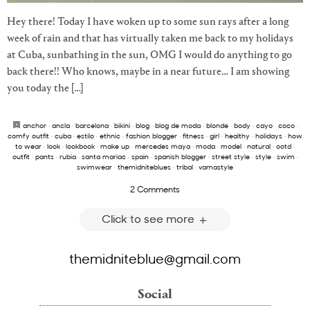
Hey there! Today I have woken up to some sun rays after a long
week of rain and that has virtually taken me back to my holidays
at Cuba, sunbathing in the sun, OMG I would do anything to go
back there!! Who knows, maybe in a near future… I am showing
you today the […]
anchor
·
ancla
·
barcelona
·
bikini
·
blog
·
blog de moda
·
blonde
·
body
·
cayo
·
coco
·
comfy outfit
·
cuba
·
estilo
·
ethnic
·
fashion blogger
·
fitness
·
girl
·
healthy
·
holidays
·
how
to wear
·
look
·
lookbook
·
make up
·
mercedes maya
·
moda
·
model
·
natural
·
ootd
·
outfit
·
pants
·
rubia
·
santa mariac
·
spain
·
spanish blogger
·
street style
·
style
·
swim
·
swimwear
·
themidniteblues
·
tribal
·
vamastyle
2 Comments
Click to see more
themidniteblue@gmail.com
Social