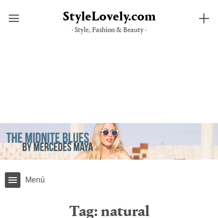
StyleLovely.com
· Style, Fashion & Beauty ·
Skip
to
content
Menú
Tag:
natural