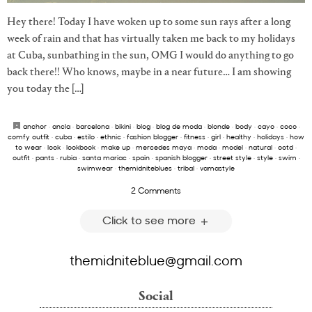
Hey there! Today I have woken up to some sun rays after a long
week of rain and that has virtually taken me back to my holidays
at Cuba, sunbathing in the sun, OMG I would do anything to go
back there!! Who knows, maybe in a near future… I am showing
you today the […]
anchor
·
ancla
·
barcelona
·
bikini
·
blog
·
blog de moda
·
blonde
·
body
·
cayo
·
coco
·
comfy outfit
·
cuba
·
estilo
·
ethnic
·
fashion blogger
·
fitness
·
girl
·
healthy
·
holidays
·
how
to wear
·
look
·
lookbook
·
make up
·
mercedes maya
·
moda
·
model
·
natural
·
ootd
·
outfit
·
pants
·
rubia
·
santa mariac
·
spain
·
spanish blogger
·
street style
·
style
·
swim
·
swimwear
·
themidniteblues
·
tribal
·
vamastyle
2 Comments
Click to see more
themidniteblue@gmail.com
Social