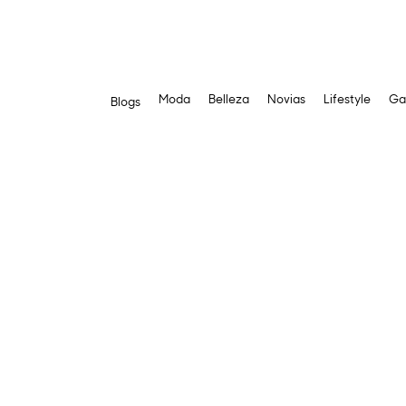
Moda
Belleza
Novias
Lifestyle
Ga
Blogs
Saltar
al
contenido