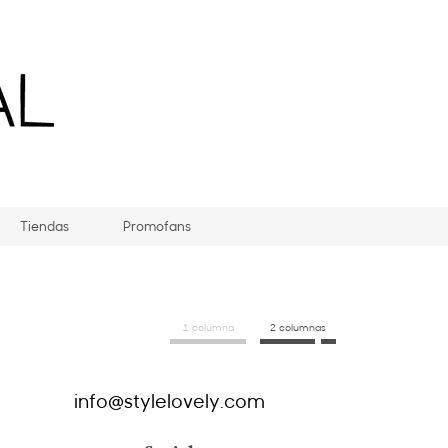
Tiendas
Promofans
1 columna
2 columnas
info@stylelovely.com