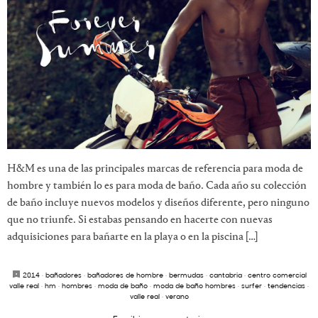
H&M es una de las principales marcas de referencia para moda de
hombre y también lo es para moda de baño. Cada año su colección
de baño incluye nuevos modelos y diseños diferente, pero ninguno
que no triunfe. Si estabas pensando en hacerte con nuevas
adquisiciones para bañarte en la playa o en la piscina […]
2014
·
bañadores
·
bañadores de hombre
·
bermudas
·
cantabria
·
centro comercial
valle real
·
hm
·
hombres
·
moda de baño
·
moda de baño hombres
·
surfer
·
tendencias
·
valle real
·
verano