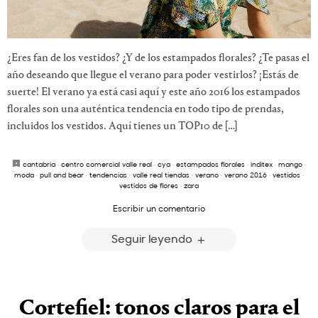
¿Eres fan de los vestidos? ¿Y de los estampados florales? ¿Te pasas el
año deseando que llegue el verano para poder vestirlos? ¡Estás de
suerte! El verano ya está casi aquí y este año 2016 los estampados
florales son una auténtica tendencia en todo tipo de prendas,
incluidos los vestidos. Aquí tienes un TOP10 de […]
cantabria
·
centro comercial valle real
·
cya
·
estampados florales
·
inditex
·
mango
·
moda
·
pull and bear
·
tendencias
·
valle real tiendas
·
verano
·
verano 2016
·
vestidos
·
vestidos de flores
·
zara
Escribir un comentario
Seguir leyendo
Cortefiel: tonos claros para el