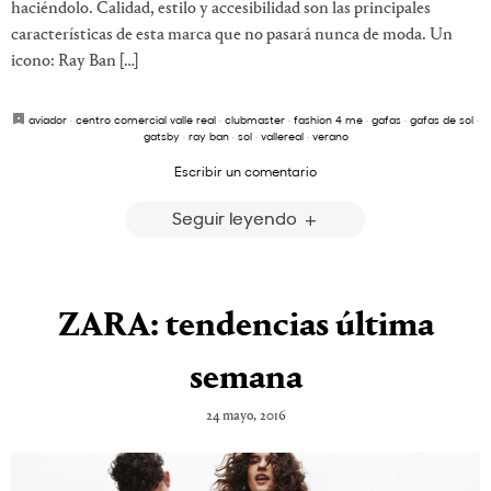
haciéndolo. Calidad, estilo y accesibilidad son las principales
características de esta marca que no pasará nunca de moda. Un
icono: Ray Ban […]
aviador
·
centro comercial valle real
·
clubmaster
·
fashion 4 me
·
gafas
·
gafas de sol
·
gatsby
·
ray ban
·
sol
·
vallereal
·
verano
Escribir un comentario
Seguir leyendo
ZARA: tendencias última
semana
24 mayo, 2016