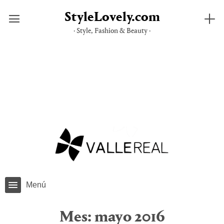
StyleLovely.com
· Style, Fashion & Beauty ·
Saltar
al
contenido
Menú
Mes:
mayo 2016