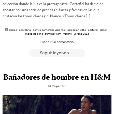
colección donde la luz es la protagonista. Cortefiel ha decidido
apostar por una serie de prendas clásicas y frescas en las que
destacan los tonos claros y el blanco. «Tonos claros […]
blanco
·
cantabria
·
centro comercial valle real
·
colección 2016
·
cortefiel
·
denim
·
moda de baño
·
summer light
·
verano
·
verano 2016
Escribir un comentario
Seguir leyendo
Bañadores de hombre en H&M
28 mayo, 2016