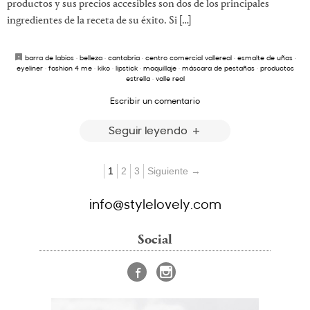
productos y sus precios accesibles son dos de los principales
ingredientes de la receta de su éxito. Si […]
barra de labios
·
belleza
·
cantabria
·
centro comercial vallereal
·
esmalte de uñas
·
eyeliner
·
fashion 4 me
·
kiko
·
lipstick
·
maquillaje
·
máscara de pestañas
·
productos
estrella
·
valle real
Escribir un comentario
Seguir leyendo
1
2
3
Siguiente →
info@stylelovely.com
Social