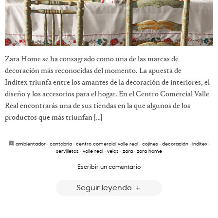
Zara Home se ha consagrado como una de las marcas de
decoración más reconocidas del momento. La apuesta de
Inditex triunfa entre los amantes de la decoración de interiores, el
diseño y los accesorios para el hogar. En el Centro Comercial Valle
Real encontrarás una de sus tiendas en la que algunos de los
productos que más triunfan […]
ambientador
·
cantabria
·
centro comercial valle real
·
cojines
·
decoración
·
inditex
·
servilletas
·
valle real
·
velas
·
zara
·
zara home
Escribir un comentario
Seguir leyendo