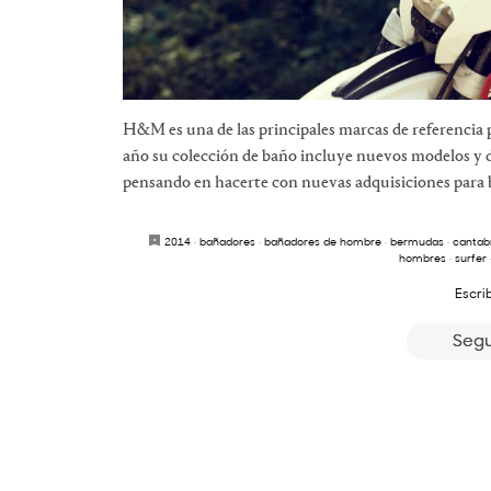
H&M es una de las principales marcas de referencia
año su colección de baño incluye nuevos modelos y d
pensando en hacerte con nuevas adquisiciones para ba
2014
·
bañadores
·
bañadores de hombre
·
bermudas
·
cantab
hombres
·
surfer
Escri
Segu