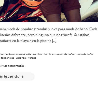
 para moda de hombre y también lo es para moda de baño. Cada
iseños diferente, pero ninguno que no triunfe. Si estabas
ñarte en la playa o en la piscina […]
ria
·
centro comercial valle real
·
hm
·
hombres
·
moda de baño
·
moda de baño
·
tendencias
·
valle real
·
verano
bir un comentario
ir leyendo