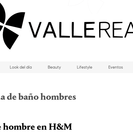
Look del día
Beauty
Lifestyle
Eventos
a de baño hombres
e hombre en H&M