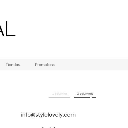
Tiendas
Promofans
1 columna
2 columnas
info@stylelovely.com