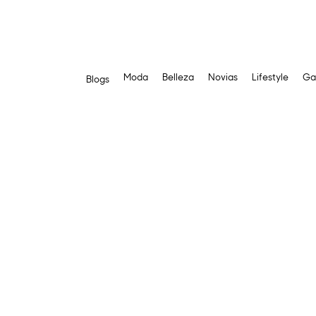
Moda
Belleza
Novias
Lifestyle
Ga
Blogs
Saltar
al
contenido