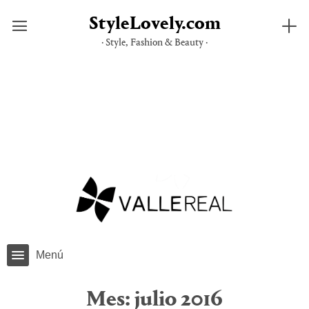
StyleLovely.com
· Style, Fashion & Beauty ·
Saltar
al
contenido
Menú
Mes:
julio 2016