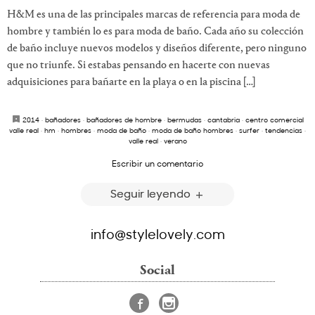
H&M es una de las principales marcas de referencia para moda de
hombre y también lo es para moda de baño. Cada año su colección
de baño incluye nuevos modelos y diseños diferente, pero ninguno
que no triunfe. Si estabas pensando en hacerte con nuevas
adquisiciones para bañarte en la playa o en la piscina […]
2014
·
bañadores
·
bañadores de hombre
·
bermudas
·
cantabria
·
centro comercial
valle real
·
hm
·
hombres
·
moda de baño
·
moda de baño hombres
·
surfer
·
tendencias
·
valle real
·
verano
Escribir un comentario
Seguir leyendo
info@stylelovely.com
Social