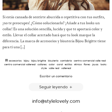
Si estás cansada de sentirte aburrida o repetitiva con tus outfits,
¡no te preocupes! ¿Cómo solucionarlo? ¡Añade a tus looks un
collar! Es una solución sencilla, lucida y que te aportará color y
estilo. Llevar el collar acertado hará que tu look marque la
diferencia. La marca de accesorios y bisutería Bijou Brigitte tiene
para ti una […]
accesorios
·
bijou
·
bijou brigitte
·
bisutería
·
cantabria
·
centro comercial valle real
·
centro comercial vallereal
·
collares
·
color
·
coral
·
estilos
·
étnico
·
flores
·
joyas
·
looks
·
style
·
valle real
·
vallereal
Escribir un comentario
Seguir leyendo
info@stylelovely.com