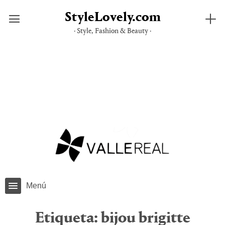
StyleLovely.com
· Style, Fashion & Beauty ·
Saltar
al
contenido
Menú
Etiqueta:
bijou brigitte