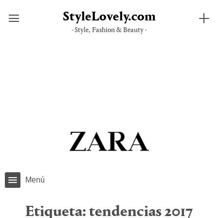
StyleLovely.com
· Style, Fashion & Beauty ·
Saltar
al
contenido
Menú
Etiqueta:
tendencias 2017