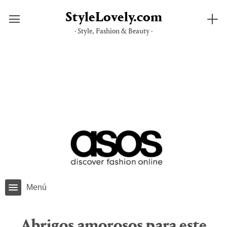
StyleLovely.com
· Style, Fashion & Beauty ·
Saltar
al
contenido
Menú
Abrigos amorosos para este