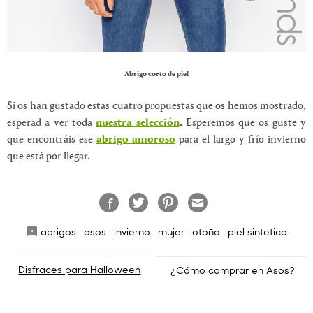
Abrigo corto de piel
Si os han gustado estas cuatro propuestas que os hemos mostrado,
esperad a ver toda
nuestra selección
.
Esperemos que os guste y
que encontráis ese
abrigo amoroso
para el largo y frío invierno
que está por llegar.
abrigos
·
asos
·
invierno
·
mujer
·
otoño
·
piel sintetica
Navegación
Disfraces para Halloween
¿Cómo comprar en Asos?
de