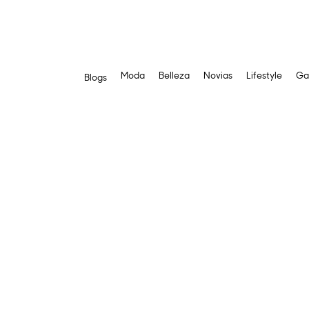
Moda
Belleza
Novias
Lifestyle
Ga
Blogs
Saltar
al
contenido