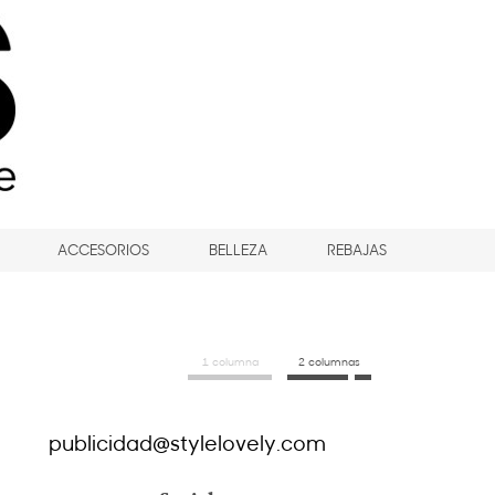
ACCESORIOS
BELLEZA
REBAJAS
1 columna
2 columnas
publicidad@stylelovely.com